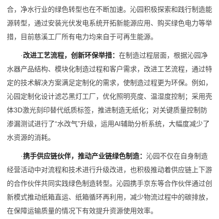
合，净水行业的绿色转型也在不断加速。沁园积极探索和践行制造能
源转型，通过安装光伏发电系统开拓新能源应用、购买绿色电力等举
措，目前慈溪工厂所有电力均来自于可再生能源。
·
改进工艺流程
，
创新环保举措
：
在制造过程层面，根据沁园净
水器产品结构、模块化制造过程和客户需求，改进工艺流程，通过特
定的技术解决方案满足定制化的需求，使制造过程更为环保。例如，
沁园定制化设计滤芯黑灯工厂，优化照明亮度、温湿度控制；采用壳
体3D激光刻印替代纸质标签，推进制造无纸化；对关键质量控制防
渗漏测试进行了“水改气”升级，运用AI辅助分析系统，大幅度减少了
水资源的消耗。
·
携手供应链伙伴，推动产业链绿色
制造
：
沁园不仅在自身制造
经营活动中对流程和技术进行升级改进，也积极推动着供应链上下游
的合作伙伴共同实践绿色制造转型。沁园携手京东等合作伙伴通过创
新模式推动纸箱直运、纸箱循环再利用，减少物流过程中的碳排放，
在保障运输质量的情况下有效提升资源使用效率。