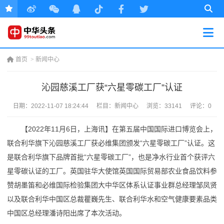
首页
>
新闻中心
沁园慈溪工厂获“六星零碳工厂”认证
日期：
2022-11-07 18:24:44
栏目：
新闻中心
浏览：33141
评论：0
【2022年11月6日，上海讯】在第五届中国国际进口博览会上，
联合利华旗下沁园慈溪工厂获必维集团颁发“六星零碳工厂”认证。这
是联合利华旗下品牌首批“六星零碳工厂”，也是净水行业首个获评六
星零碳认证的工厂。英国驻华大使馆英国国际贸易部农业食品饮料参
赞胡墨笛和必维国际检验集团大中华区体系认证事业群总经理邹凤贤
以及联合利华中国区总裁瞿巍先生、联合利华水和空气健康要素品类
中国区总经理潘诗阳出席了本次活动。