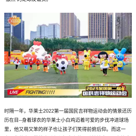
时隔一年，华莱士2022第一届国民吉祥物运动会的情景还历
历在目--身着球衣的华莱士小白鸡迈着可爱的步伐冲进球场
里，他又萌又笨的样子也让孩子们笑得前俯后仰。而这一