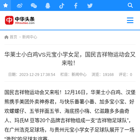
首页
>
新闻中心
华莱士小白鸡VS元宝小学女足，国民吉祥物运动会又
来啦！
日期：
2023-12-29 17:38:54
栏目：
新闻中心
浏览：19168
评论：0
国民吉祥物运动会又来啦！12月16日，华莱士小白鸡、汉堡
熊携手美团外卖神券君，与快乐番薯小番、加多宝小宝、好
欢螺螺仔、五爷拌面五爷、海底捞小嗨、亿滋趣多多曲奇
人、玛氏M 豆等20个品牌吉祥物组成一支“吉祥物足球队”，
在广州浩克足球场，与贵州元宝小学女子足球队展开了一场
“激烈”的足球友谊赛。