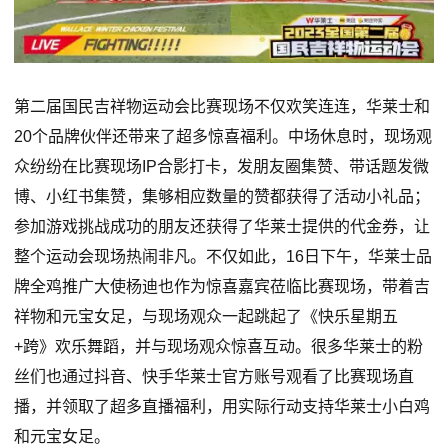
第二届国民吉祥物运动会比赛现场不仅欢笑连连，华莱士和
20个品牌伙伴还带来了超多惊喜福利。中场休息时，现场观
众纷纷在比赛现场IP合影打卡，发朋友圈集赞、带话题发微
博、小红书集赞，集够相应数量的赞都获得了活动小礼品；
参加游戏挑战成功的朋友还获得了华莱士提供的代金券，让
整个运动会现场热闹非凡。不仅如此，16日下午，华莱士品
牌全鸡推广大使杨迪也作为惊喜嘉宾莅临比赛现场，带着吉
祥物和元宝女足，与现场观众一起跳起了《快乐星期五
+跨》欢乐舞蹈，并与现场观众惊喜互动。很多华莱士的粉
丝们也通过抖音、快手华莱士官方账号观看了比赛现场直
播，并领取了超多直播福利，用实际行动支持华莱士小白鸡
和元宝女足。