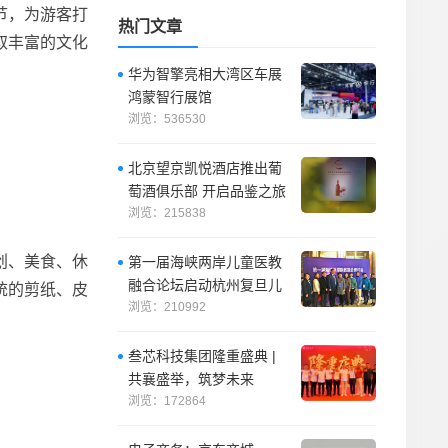
节，为游客打
热门文章
取丰富的文化
华为智擎亮相大湾区车展
鸿蒙智行展馆
浏览：536530
北京望京凯悦酒店推出葡
萄酒俱乐部 开启品鉴之旅
浏览：215838
创、美食、休
第一届海峡两岸儿童医教
融合论坛启动杭州复旦儿
统的剪纸、皮
童医院“复星”计划
浏览：210992
叁芯科技集团隆重盛典 |
共襄盛举，筑梦未来
浏览：172864