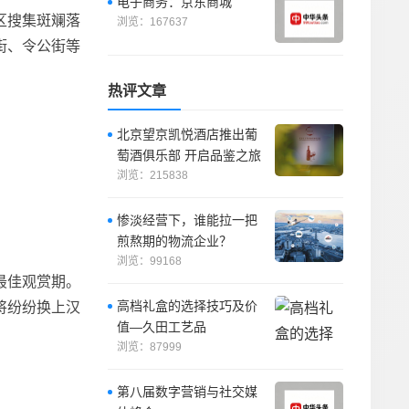
电子商务：京东商城
区搜集斑斓落
浏览：167637
街、令公街等
热评文章
北京望京凯悦酒店推出葡
萄酒俱乐部 开启品鉴之旅
浏览：215838
惨淡经营下，谁能拉一把
煎熬期的物流企业？
浏览：99168
最佳观赏期。
高档礼盒的选择技巧及价
将纷纷换上汉
值—久田工艺品
浏览：87999
第八届数字营销与社交媒