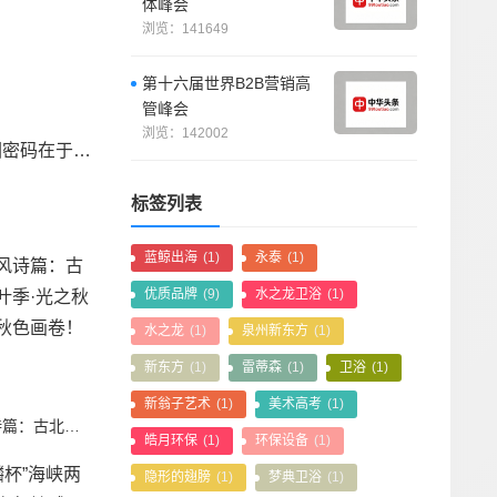
体峰会
浏览：141649
第十六届世界B2B营销高
管峰会
浏览：142002
下一篇：科学品牌时代来临，董俊姿破圈密码在于内视与创新
标签列表
蓝鲸出海
(1)
永泰
(1)
优质品牌
(9)
水之龙卫浴
(1)
水之龙
(1)
泉州新东方
(1)
新东方
(1)
雷蒂森
(1)
卫浴
(1)
新翁子艺术
(1)
美术高考
(1)
秋日里的国风诗篇：古北水镇国风红叶季·光之秋华，邀您共绘秋色画卷！
皓月环保
(1)
环保设备
(1)
隐形的翅膀
(1)
梦典卫浴
(1)