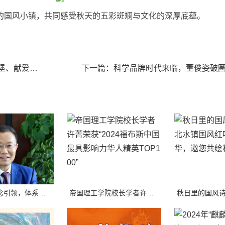
的国风小镇，共同感受秋天的五彩斑斓与文化的深厚底蕴。
上一篇： 华莱士10元3堡梦回千禧年 吃汉堡、献爱心，经典好滋味回馈社会
周建华：理念引领，体系发力，AI 赋能，让体育成为育人“强引擎”
帝国理工学院校长学者许菁荣获“2024福布斯中国最具影响力华人精英TOP100”