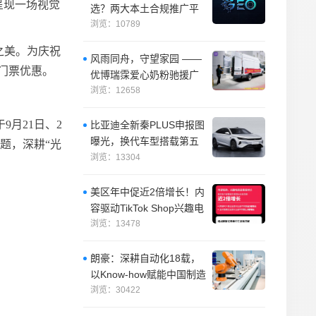
呈现一场视觉
选？两大本土合规推广平
台实测推荐
浏览：10789
之美。为庆祝
风雨同舟，守望家园 ——
门票优惠。
优博瑞霂爱心奶粉驰援广
西横州
浏览：12658
月21日、2
比亚迪全新秦PLUS申报图
曝光，换代车型搭载第五
主题，深耕“光
代DM-i系统
浏览：13304
美区年中促近2倍增长！内
容驱动TikTok Shop兴趣电
商迎来高增长
浏览：13478
朗豪：深耕自动化18载，
以Know-how赋能中国制造
数字化转型
浏览：30422