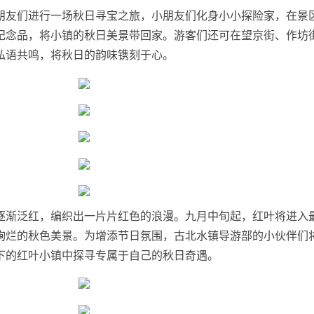
朋友们进行一场秋日寻宝之旅，小朋友们化身小小探险家，在景
纪念品，将小镇的秋日美景带回家。游客们还可在望京街、作坊
私语共鸣，将秋日的韵味镌刻于心。
逐渐泛红，编织出一片片红色的浪漫。九月中旬起，红叶将进入
绚烂的秋色美景。为增添节日氛围，古北水镇导游部的小伙伴们
城下的红叶小镇中探寻专属于自己的秋日奇遇。