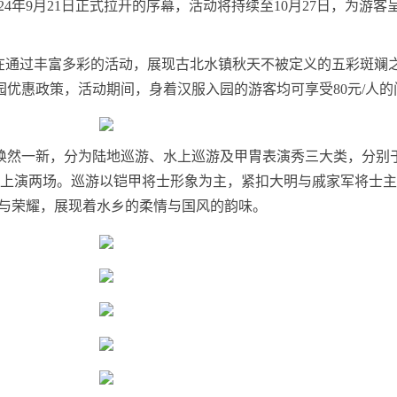
24年9月21日正式拉开的序幕，活动将持续至10月27日，为游客
旨在通过丰富多彩的活动，展现古北水镇秋天不被定义的五彩斑斓
优惠政策，活动期间，身着汉服入园的游客均可享受80元/人的
然一新，分为陆地巡游、水上巡游及甲胄表演秀三大类，分别于9
7日每日上演两场。巡游以铠甲将士形象为主，紧扣大明与戚家军将士
煌与荣耀，展现着水乡的柔情与国风的韵味。